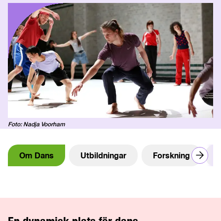
Foto: Nadja Voorham
Om Dans
Utbildningar
Forskning
N
En dynamisk plats för dans