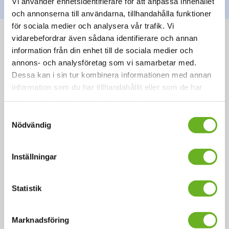
Vi använder enhetsidentifierare för att anpassa innehållet
och annonserna till användarna, tillhandahålla funktioner
för sociala medier och analysera vår trafik. Vi
vidarebefordrar även sådana identifierare och annan
VFU – Verksamhetsförlagd utbildning
information från din enhet till de sociala medier och
annons- och analysföretag som vi samarbetar med.
Som student på programmen danspedagogik samt
Dessa kan i sin tur kombinera informationen med annan
ämneslärare har du under delar av din utbildning så
information som du har tillhandahållit eller som de har
kallad VFU – verksamhetsförlagd utbildning.
samlat in när du har använt deras tjänster.
Läs mer om VFU
Samtyckesval
Nödvändig
Inställningar
Statistik
Marknadsföring