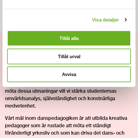
Foto: Angelica Piñeros/SKH
Visa detaljer
Tillåt alla
Framtid
Tillåt urval
Dans och koreografi är expansiva fält som verkar i en
internationell kontext. Den kraftfulla utvecklingen inom
Avvisa
konstområdet gör att förutsättningarna för en
yrkesverksam danskonstnär ständigt förändras. För att
möta dessa utmaningar vill vi stärka studenternas
omvärldsanalys, självständighet och konstnärliga
medvetenhet.
Vårt mål inom danspedagogiken är att utbilda kreativa
pedagoger som är rustade att möta ett ständigt
föränderligt yrkesliv och som kan driva det dans- och