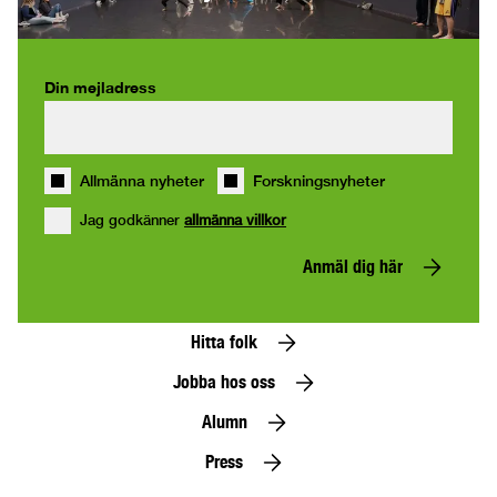
Din mejladress
Allmänna nyheter
Forskningsnyheter
Jag godkänner
allmänna villkor
Anmäl dig här
Hitta folk
Jobba hos oss
Alumn
Press