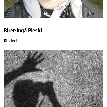
Biret-Ingá Pieski
Student