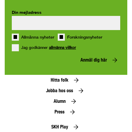
Din mejladress
Allmänna nyheter
Forskningsnyheter
Jag godkänner
allmänna villkor
Anmäl dig här
Hitta folk
Jobba hos oss
Alumn
Press
SKH Play