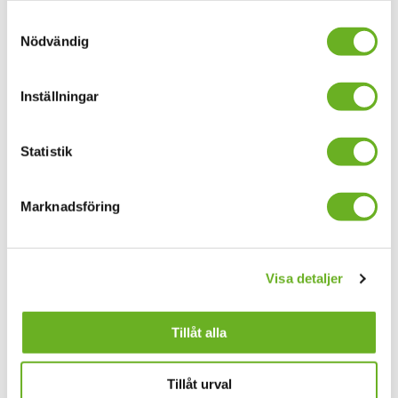
för koreografiska praktiker äger
Samtyckesval
rum 5–10 oktober i Stockholm.
Nödvändig
Within Practice drivs av
koreografen Björn Säfsten och
Inställningar
skapas i nära samarbete med MDT,
Dansens Hus, Danscentrum och
SKH.
Statistik
Marknadsföring
Öppet hus: Danspedagogik
13
okt.
Tisdag 13 oktober 2026 öppnar vi
Visa detaljer
upp dörrarna på Brinellvägen 58 för
tisdag 13 okt.
Öppet hus. Det blir prova-på-
Tillåt alla
klasser med dansteknik,
kompositions- och
improvisationsövningar samt
Tillåt urval