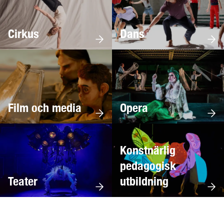
Cirkus
Dans
Film och media
Opera
Konstnärlig
pedagogisk
Teater
utbildning