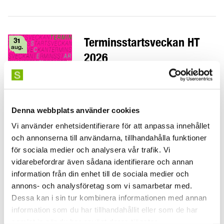
Terminsstartsveckan HT
31
aug.
2026
måndag 31 aug.
Välkommen till
+ 4 andra tillfällen
terminsstartsveckans
gemensamma händelser, en vecka
Denna webbplats använder cookies
fylld med aktiviteter som börjar den
Vi använder enhetsidentifierare för att anpassa innehållet
31 augusti 2026.
och annonserna till användarna, tillhandahålla funktioner
för sociala medier och analysera vår trafik. Vi
vidarebefordrar även sådana identifierare och annan
information från din enhet till de sociala medier och
Within practice
5
okt.
annons- och analysföretag som vi samarbetar med.
Dessa kan i sin tur kombinera informationen med annan
Här är festivalen där du får fördjupa
information som du har tillhandahållit eller som de har
dig i hur och varför man skapar
måndag 5 okt.
+ 5 andra tillfällen
samlat in när du har använt deras tjänster.
dans! Denna upplaga av festivalen