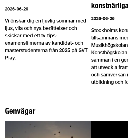
konstnärliga o
2026-06-29
2026-06-26
Vi önskar dig en ljuvlig sommar med
ljus, vila och nya berättelser och
Stockholms konstnär
skickar med ett tv-tips:
tillsammans med Kun
examensfilmerna av kandidat- och
Musikhögskolan, Kun
masterstudenterna från 2025 på SVT
Konsthögskolan och 
Play.
samman i en gemens
att utveckla framtide
och samverkan inom 
utbildning och forskn
Genvägar