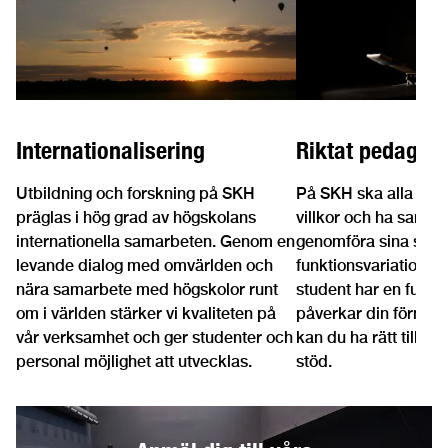
Internationalisering
Riktat pedagogi
Utbildning och forskning på SKH
På SKH ska alla kunn
präglas i hög grad av högskolans
villkor och ha samma
internationella samarbeten. Genom en
genomföra sina studi
levande dialog med omvärlden och
funktionsvariation.
nära samarbete med högskolor runt
student har en funkt
om i världen stärker vi kvaliteten på
påverkar din förmåga
vår verksamhet och ger studenter och
kan du ha rätt till ri
personal möjlighet att utvecklas.
stöd.