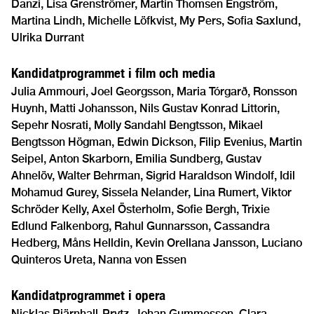
Danzi, Lisa Grenströmer, Martin Thomsen Engström,
Martina Lindh, Michelle Löfkvist, My Pers, Sofia Saxlund,
Ulrika Durrant
Kandidatprogrammet i film och media
Julia Ammouri, Joel Georgsson, Maria Tórgarð, Ronsson
Huynh, Matti Johansson, Nils Gustav Konrad Littorin,
Sepehr Nosrati, Molly Sandahl Bengtsson, Mikael
Bengtsson Högman, Edwin Dickson, Filip Evenius, Martin
Seipel, Anton Skarborn, Emilia Sundberg, Gustav
Ahnelöv, Walter Behrman, Sigrid Haraldson Windolf, Idil
Mohamud Gurey, Sissela Nelander, Lina Rumert, Viktor
Schröder Kelly, Axel Österholm, Sofie Bergh, Trixie
Edlund Falkenborg, Rahul Gunnarsson, Cassandra
Hedberg, Måns Helldin, Kevin Orellana Jansson, Luciano
Quinteros Ureta, Nanna von Essen
Kandidatprogrammet i opera
Nicklas Bjärnhall-Prytz, Johan Gummesson, Clara