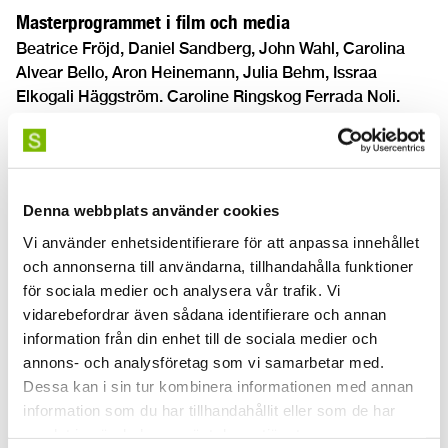
Masterprogrammet i film och media
Beatrice Fröjd, Daniel Sandberg, John Wahl, Carolina
Alvear Bello, Aron Heinemann, Julia Behm, Issraa
Elkogali Häggström. Caroline Ringskog Ferrada Noli.
Sabina Zupanc. Theodor Solin, André Vaara, Adam
Arbinge, Viktor Hedlund, Kristina Vestgren, Patrick
Careland, Viktor Envall, Christine Leuhusen, Pontus
Norberg, Mira Campau, Henric Hemmerlind, Björn
Denna webbplats använder cookies
Jansson, Teodor Wolgers, Johan Arrias, Kristin
Rosendahl
Vi använder enhetsidentifierare för att anpassa innehållet
och annonserna till användarna, tillhandahålla funktioner
Masterprogrammet i nya performativa praktiker (NPP)
för sociala medier och analysera vår trafik. Vi
vidarebefordrar även sådana identifierare och annan
Omer Keinan, Dejan Srhoj, Israel Aloni, Susanne Grau,
information från din enhet till de sociala medier och
Destiny Af Kleen, Manuel Rodriguez Rodríguez, Anna
annons- och analysföretag som vi samarbetar med.
Biczók, Zhana Pencheva, Martin Sieweke, Vincent
Dessa kan i sin tur kombinera informationen med annan
Jonsson, Anna Olkinuora, Malina Suliman , Anna Apergi
information som du har tillhandahållit eller som de har
samlat in när du har använt deras tjänster.
Magisterprogrammet i opera