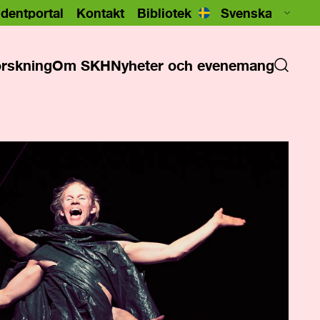
dentportal
Kontakt
Bibliotek
rskning
Om SKH
Nyheter och evenemang