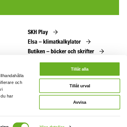
SKH Play
Elsa – klimatkalkylator
Butiken – böcker och skrifter
Beställ utbildningskatalog
Tillåt alla
illhandahålla
ifierare och
Tillåt urval
vi
 du har
Avvisa
ring