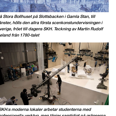
å Stora Bollhuset på Slottsbacken i Gamla Stan, till
änster, hölls den allra första scenkonstundervisningen i
verige, fröet till dagens SKH. Teckning av Martin Rudolf
eland från 1780-talet
 SKH:s moderna lokaler arbetar studenterna med
rofessionella verktyg, men tänjer samtidigt på gränserna