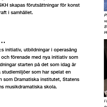
å SKH skapas förutsättningar för konst
ft i samhället.
P
v
S
H
r…
s initiativ, utbildningar i operasång
, och förenade med nya initiativ som
ldningar starten på det som idag är
a studiemiljöer som har spelat en
mn som Dramatiska institutet, Statens
ens musikdramatiska skola.
I
p