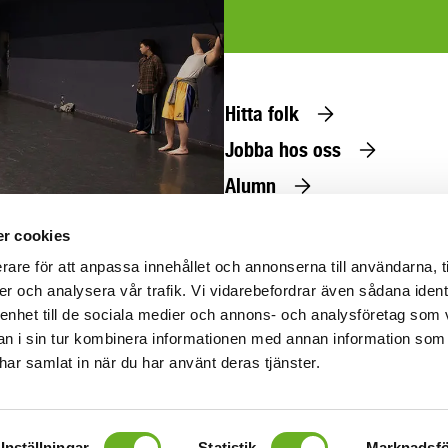
Hitta folk
Jobba hos oss
Alumn
Press
r cookies
@uniarts.se
rare för att anpassa innehållet och annonserna till användarna, t
er och analysera vår trafik. Vi vidarebefordrar även sådana ident
 enhet till de sociala medier och annons- och analysföretag som 
 i sin tur kombinera informationen med annan information som
e har samlat in när du har använt deras tjänster.
Om tillgänglighet
Om personuppgifter
Visselblåsning
Inställningar
Statistik
Marknadsfö