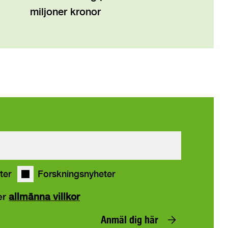
miljoner kronor
ter
Forskningsnyheter
er
allmänna villkor
Anmäl dig här