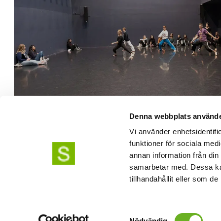
Telefon växel: 08-49 400 000
Allmän information:
info@uniarts.se
Utbildningsfrågor:
studieinfo@uniarts.se
Denna webbplats använde
Frågor om vår forskarutbildning:
phdpositions
Vi använder enhetsidentifie
funktioner för sociala medi
annan information från din
samarbetar med. Dessa kan
tillhandahållit eller som d
Samtyckesval
Nödvändig