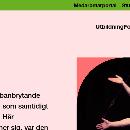
Medarbetarportal
Stu
Utbildning
Fo
 banbrytande
, som samtidigt
. Här
er sig, var den