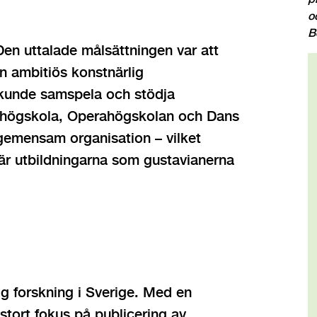
o
B
Den uttalade målsättningen var att
n ambitiös konstnärlig
g kunde samspela och stödja
 högskola, Operahögskolan och Dans
emensam organisation – vilket
där utbildningarna som gustavianerna
ig forskning i Sverige. Med en
stort fokus på publicering av