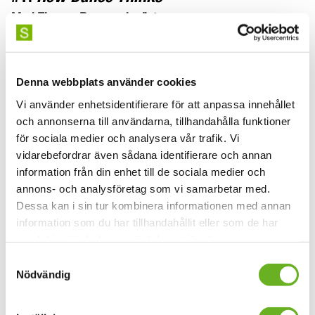
Med Eleanor Bauer och gäster
Den första upplagan av SKH Dance Podcast heter How
Dance Thinks och är en del av Eleanor Bauers
Denna webbplats använder cookies
(doktorand i koreografi på
SKH) forskningsprojekt CHOREO|GRAPHY.
Vi använder enhetsidentifierare för att anpassa innehållet
och annonserna till användarna, tillhandahålla funktioner
Läs mer om podcasten här
för sociala medier och analysera vår trafik. Vi
vidarebefordrar även sådana identifierare och annan
#2:
Audioreflection pod
information från din enhet till de sociala medier och
annons- och analysföretag som vi samarbetar med.
Om konstnärlig praktik med NPP
Dessa kan i sin tur kombinera informationen med annan
information som du har tillhandahållit eller som de har
Den andra upplagan,
Audioreflection pod,
har tagits
samlat in när du har använt deras tjänster.
fram av fjorton konstnärer som del av deras studier på
Samtyckesval
masterprogrammet Nya performativa praktiker (NPP) på
Nödvändig
SKH.
Läs mer om podcasten här.