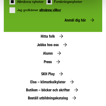
Allmänna nyheter
Forskningsnyheter
Jag godkänner
allmänna villkor
Anmäl dig här
Hitta folk
Jobba hos oss
Alumn
Press
SKH Play
Elsa – klimatkalkylator
Butiken – böcker och skrifter
Beställ utbildningskatalog