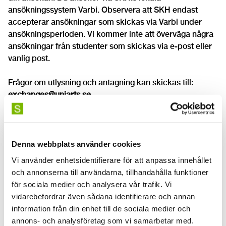
ansökningssystem Varbi. Observera att SKH endast
accepterar ansökningar som skickas via Varbi under
ansökningsperioden. Vi kommer inte att överväga några
ansökningar från studenter som skickas via e-post eller
vanlig post.
Frågor om utlysning och antagning kan skickas till:
exchanges@uniarts.se
.
Poäng och betygssystem
Dina studieresultat vid SKH är kompatibla med ECTS-
Denna webbplats använder cookies
poäng (European Credit Transfer System). Vid SKH
används följande betygsskala:
Vi använder enhetsidentifierare för att anpassa innehållet
och annonserna till användarna, tillhandahålla funktioner
VG - Väl godkänd
för sociala medier och analysera vår trafik. Vi
G - Godkänd
vidarebefordrar även sådana identifierare och annan
U - Underkänd
information från din enhet till de sociala medier och
annons- och analysföretag som vi samarbetar med.