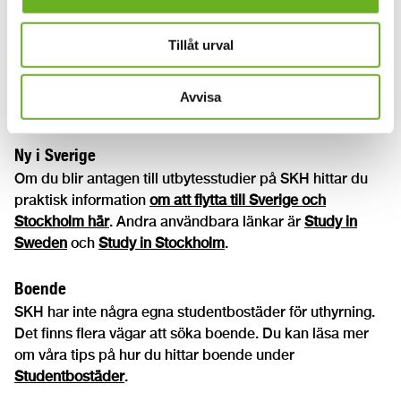
På SKH ska alla kunna studera på lika villkor och ha
samma möjligheter att genomföra sina studier oavsett
funktionsvariation. Om du som utbytesstudent har en
Tillåt urval
funktionsvariation som påverkar din förmåga att studera
så kan du ha rätt till riktat pedagogiskt stöd. Läs mer
Avvisa
under
Riktat pedagogiskt stöd
.
Ny i Sverige
Om du blir antagen till utbytesstudier på SKH hittar du
praktisk information
om att flytta till Sverige och
Stockholm här
. Andra användbara länkar är
Study in
Sweden
och
Study in Stockholm
.
Boende
SKH har inte några egna studentbostäder för uthyrning.
Det finns flera vägar att söka boende. Du kan läsa mer
om våra tips på hur du hittar boende under
Studentbostäder
.