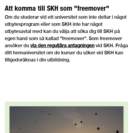
Att komma till SKH som "freemover"
Om du studerar vid ett universitet som inte deltar i något
utbytesprogram eller som SKH inte har något
utbytesavtal med kan du välja att söka dig till SKH på
egen hand som så kallad "freemover". Som freemover
ansöker du
via den reguljära antagningen
vid SKH. Fråga
ditt hemuniversitet om de kurser du söker vid SKH kan
tillgodoräknas i din utbildning.