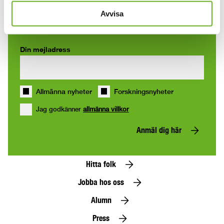
nyhetsbrev
Avvisa
Din mejladress
Allmänna nyheter
Forskningsnyheter
Jag godkänner
allmänna villkor
Anmäl dig här
Hitta folk
Jobba hos oss
Alumn
Press