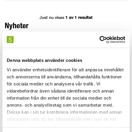
Just nu visas
1 av 1 resultat
Nyheter
Denna webbplats använder cookies
Vi använder enhetsidentifierare för att anpassa innehållet
och annonserna till användarna, tillhandahålla funktioner
för sociala medier och analysera vår trafik. Vi
vidarebefordrar även sådana identifierare och annan
Nu har första spadtaget
Grattis alla
information från din enhet till de sociala medier och
tagits för SKH:s nya byggnad
examensstudent
annons- och analysföretag som vi samarbetar med.
Dessa kan i sin tur kombinera informationen med annan
2026-06-11
2026-06-05
information som du har tillhandahållit eller som de har
samlat in när du har använt deras tjänster.
I dag togs det första spadtaget för
Den 5 juni träffades