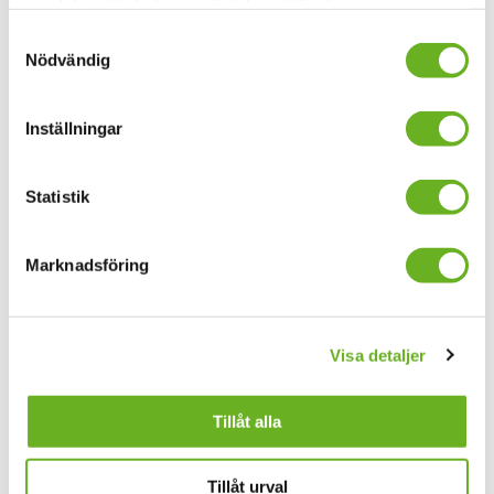
samlat in när du har använt deras tjänster.
Anmäl dig till våra
Samtyckesval
nyhetsbrev
Nödvändig
Inställningar
Din mejladress
Statistik
Allmänna nyheter
Forskningsnyheter
Marknadsföring
Jag godkänner
allmänna villkor
Anmäl dig här
Visa detaljer
Hitta folk
Tillåt alla
Jobba hos oss
Tillåt urval