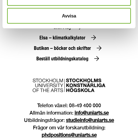
Alumn
Press
Avvisa
SKH Play
Elsa – klimatkalkylator
Butiken – böcker och skrifter
Beställ utbildningskatalog
Telefon växel: 08-49 400 000
Allmän information:
info@uniarts.se
Utbildningsfrågor:
studieinfo@uniarts.se
Frågor om vår forskarutbildning:
phdpositions@uniarts.se