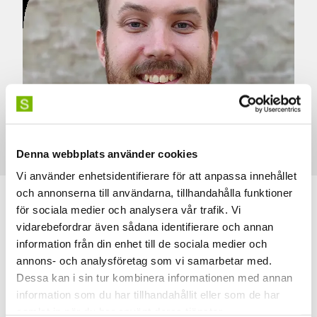
Denna webbplats använder cookies
Vi använder enhetsidentifierare för att anpassa innehållet
och annonserna till användarna, tillhandahålla funktioner
för sociala medier och analysera vår trafik. Vi
Se mitt CV här
vidarebefordrar även sådana identifierare och annan
information från din enhet till de sociala medier och
annons- och analysföretag som vi samarbetar med.
Dessa kan i sin tur kombinera informationen med annan
information som du har tillhandahållit eller som de har
Anmäl dig till våra
samlat in när du har använt deras tjänster.