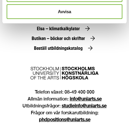
Press
Avvisa
SKH Play
Elsa – klimatkalkylator
Butiken – böcker och skrifter
Beställ utbildningskatalog
Telefon växel: 08-49 400 000
Allmän information:
info@uniarts.se
Utbildningsfrågor:
studieinfo@uniarts.se
Frågor om vår forskarutbildning:
phdpositions@uniarts.se