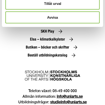
Jobba hos oss
Tillåt urval
Alumn
Avvisa
Press
SKH Play
Elsa – klimatkalkylator
Butiken – böcker och skrifter
Beställ utbildningskatalog
Telefon växel: 08-49 400 000
Allmän information:
info@uniarts.se
Utbildningsfrågor:
studieinfo@uniarts.se