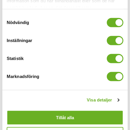
information som du har tillhandahållit eller som de har
samlat in när du har använt deras tjänster.
Samtyckesval
Anmäl dig till våra
Nödvändig
nyhetsbrev
Inställningar
Din mejladress
Statistik
Marknadsföring
Allmänna nyheter
Forskningsnyheter
Jag godkänner
allmänna villkor
Visa detaljer
Anmäl dig här
Tillåt alla
Hitta folk