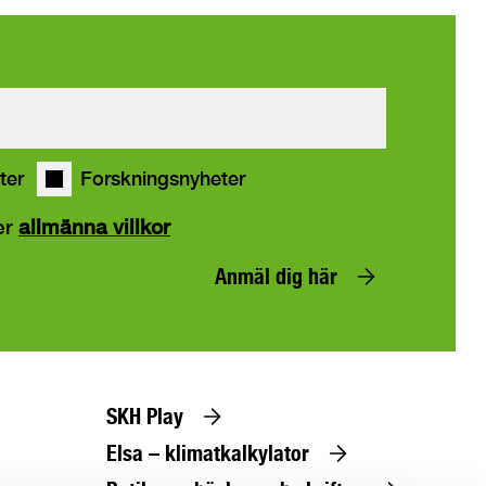
ter
Forskningsnyheter
er
allmänna villkor
Anmäl dig här
SKH Play
Elsa – klimatkalkylator