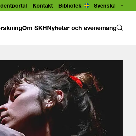
dentportal
Kontakt
Bibliotek
rskning
Om SKH
Nyheter och evenemang