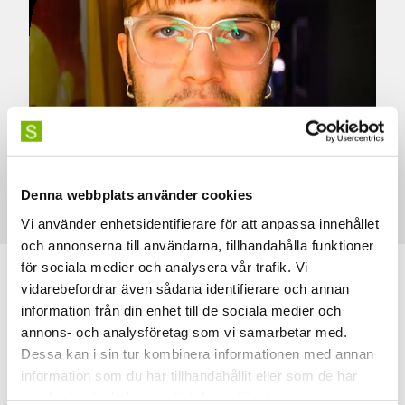
Denna webbplats använder cookies
Foto: privat
Vi använder enhetsidentifierare för att anpassa innehållet
och annonserna till användarna, tillhandahålla funktioner
för sociala medier och analysera vår trafik. Vi
vidarebefordrar även sådana identifierare och annan
information från din enhet till de sociala medier och
annons- och analysföretag som vi samarbetar med.
Dessa kan i sin tur kombinera informationen med annan
information som du har tillhandahållit eller som de har
Anmäl dig till våra
samlat in när du har använt deras tjänster.