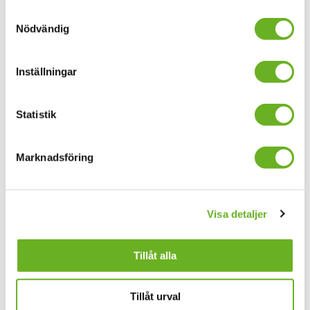
Samtyckesval
nyhetsbrev
Nödvändig
Inställningar
Din mejladress
Statistik
Allmänna nyheter
Forskningsnyheter
Marknadsföring
Jag godkänner
allmänna villkor
Anmäl dig här
Visa detaljer
Hitta folk
Tillåt alla
Jobba hos oss
Alumn
Tillåt urval