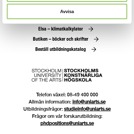
Press
Avvisa
SKH Play
Elsa – klimatkalkylator
Butiken – böcker och skrifter
Beställ utbildningskatalog
Telefon växel: 08-49 400 000
Allmän information:
info@uniarts.se
Utbildningsfrågor:
studieinfo@uniarts.se
Frågor om vår forskarutbildning:
phdpositions@uniarts.se