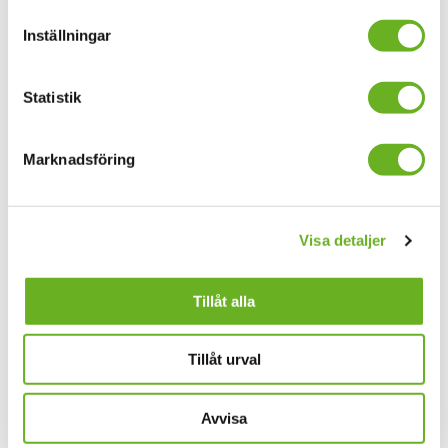
Radio
Inställningar
Statistik
Marknadsföring
Visa detaljer
Bengt’s day off
P.S.
Tillåt alla
Carl Tuleus, MA Radio
Leo Rehnfeldt, MA R
Tillåt urval
Avvisa
The Art of Impact