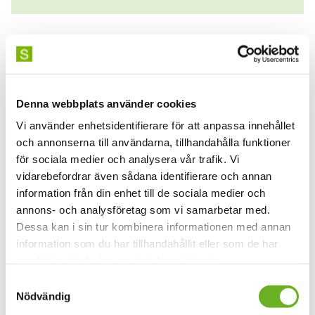
Animation
Denna webbplats använder cookies
Vi använder enhetsidentifierare för att anpassa innehållet
och annonserna till användarna, tillhandahålla funktioner
för sociala medier och analysera vår trafik. Vi
vidarebefordrar även sådana identifierare och annan
information från din enhet till de sociala medier och
annons- och analysföretag som vi samarbetar med.
Week 23
The car ride
Dessa kan i sin tur kombinera informationen med annan
information som du har tillhandahållit eller som de har
Alejandro Gonzalez Castilla, MA
Anne-Li Hyun-Zoo K
samlat in när du har använt deras tjänster.
Animation
Animation
Samtyckesval
Nödvändig