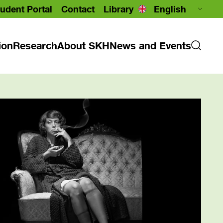
udent Portal
Contact
Library
ion
Research
About SKH
News and Events