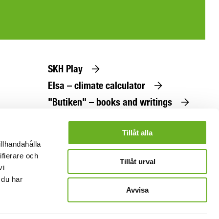
SKH Play
Elsa – climate calculator
"Butiken" – books and writings
Tillåt alla
illhandahålla
ifierare och
Tillåt urval
vi
 du har
Avvisa