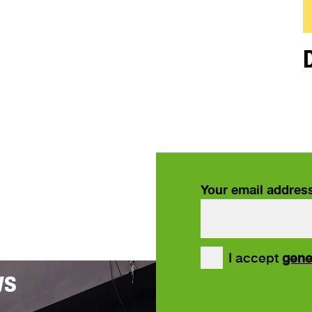
Your email addres
our
I accept
gene
ws