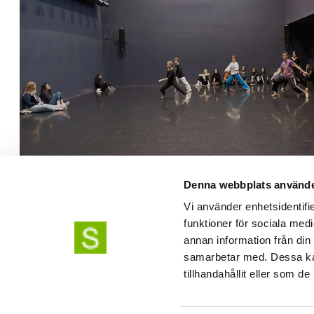
Telephone: 08-49 400 000
General information:
info@uniarts.se
Questions about studies:
studieinfo@uniarts.
Denna webbplats använde
Questions about doctoral studies:
phdpositio
Vi använder enhetsidentifie
funktioner för sociala medi
annan information från din
samarbetar med. Dessa kan
tillhandahållit eller som d