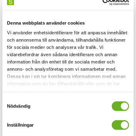
återsändning. Du kan också kontakta ditt närmaste
bibliotek och be dem göra ett fjärrlån från oss. De
behöver då ange att du är distansstudent på SKH.
Denna webbplats använder cookies
Vi använder enhetsidentifierare för att anpassa innehållet
Biblioteket kan också i vissa fall kopiera och skicka
och annonserna till användarna, tillhandahålla funktioner
kapitel ur böcker som du kan behöva. Gäller det
för sociala medier och analysera vår trafik. Vi
däremot kurslitteratur får du kontakta ansvarig lärare för
vidarebefordrar även sådana identifierare och annan
att få aktuella artiklar eller kapitel via dem eller
information från din enhet till de sociala medier och
lärplattformen Canvas.
annons- och analysföretag som vi samarbetar med.
Dessa kan i sin tur kombinera informationen med annan
Kontakta biblioteket så aktiverar vi ditt lånekonto så du
information som du har tillhandahållit eller som de har
får distansstudent-status. Du får då förlängd lånetid.
samlat in när du har använt deras tjänster.
Lånetid för kurslitteratur blir då två veckor istället för en.
Övriga lån är en månad.
Samtyckesval
Nödvändig
Behöver du hjälp med informationssökning kan vi
arrangera digital sökinformation via Zoom.
Inställningar