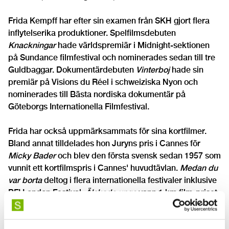
Frida Kempff har efter sin examen från SKH gjort flera
inflytelserika produktioner. Spelfilmsdebuten
Knackningar
hade världspremiär i Midnight-sektionen
på Sundance filmfestival och nominerades sedan till tre
Guldbaggar. Dokumentärdebuten
Vinterboj
hade sin
premiär på Visions du Réel i schweiziska Nyon och
nominerades till Bästa nordiska dokumentär på
Göteborgs Internationella Filmfestival.
Frida har också uppmärksammats för sina kortfilmer.
Bland annat tilldelades hon Juryns pris i Cannes för
Micky Bader
och blev den första svensk sedan 1957 som
vunnit ett kortfilmspris i Cannes' huvudtävlan.
Medan du
var borta
deltog i flera internationella festivaler inklusive
BFI London Festival.
Älskade unge
vann 1 km film-priset
på Stockholms filmfestival och kritikerrosade filmer som
Cirklar
och
Varg
är ytterligare bevis på att hon behärskar