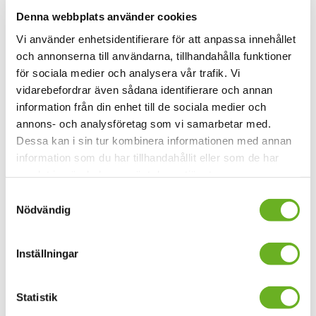
formatet till fullo.
Denna webbplats använder cookies
Den svenska torpeden
är den första långfilmen där hon
Vi använder enhetsidentifierare för att anpassa innehållet
förutom att regissera även har skrivit manus (tillsammans
och annonserna till användarna, tillhandahålla funktioner
med Marietta von Hausswolff von Baumgarten).
för sociala medier och analysera vår trafik. Vi
vidarebefordrar även sådana identifierare och annan
Moderator:
Ylva Gustavsson
,
professor i film och media
information från din enhet till de sociala medier och
med inriktning regi.
annons- och analysföretag som vi samarbetar med.
Dessa kan i sin tur kombinera informationen med annan
information som du har tillhandahållit eller som de har
samlat in när du har använt deras tjänster.
Samtyckesval
Nödvändig
Inställningar
Statistik