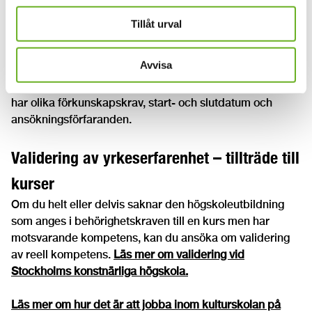
Har du hittat en kurs du vill läsa?
Tillåt urval
Kurserna inom Kulturskoleklivet, 90 hp vid SKH och SMI
har olika ansökningsförfaranden. Du hittar
Avvisa
ansökningsinformation under respektive kurshemsida.
Var uppmärksam på att kurserna inom Kulturskoleklivet
har olika förkunskapskrav, start- och slutdatum och
ansökningsförfaranden.
Validering av yrkeserfarenhet – tillträde till
kurser
Om du helt eller delvis saknar den högskoleutbildning
som anges i behörighetskraven till en kurs men har
motsvarande kompetens, kan du ansöka om validering
av reell kompetens.
Läs mer om validering vid
Stockholms konstnärliga högskola.
Läs mer om hur det är att jobba inom kulturskolan på