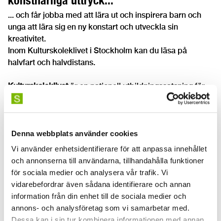
konstnärliga uttryck...
... och får jobba med att lära ut och inspirera barn och
unga att lära sig en ny konstart och utveckla sin
kreativitet.
Inom Kulturskoleklivet i Stockholm kan du läsa på
halvfart och halvdistans.
Kulturskoleklivet
är en nationell utbildningssatsning för
att svara mot behovet av fortbildning och fler utbildade
kulturskolepedagoger inför stundande
pensionsavgångar i kulturskolan.
Denna webbplats använder cookies
Samarbete mellan SKH och SMI ger både
Vi använder enhetsidentifierare för att anpassa innehållet
och annonserna till användarna, tillhandahålla funktioner
spets och bredd
för sociala medier och analysera vår trafik. Vi
I samarbete med Stockholms musikpedagogiska institut
vidarebefordrar även sådana identifierare och annan
(SMI) erbjuder vi ett gemensamt kursutbud inom
information från din enhet till de sociala medier och
Kulturskoleklivet. Tillsammans står vi för både spets och
annons- och analysföretag som vi samarbetar med.
bredd inom flera konstnärliga uttryck.
Dessa kan i sin tur kombinera informationen med annan