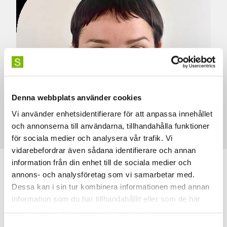
Denna webbplats använder cookies
Vi använder enhetsidentifierare för att anpassa innehållet
och annonserna till användarna, tillhandahålla funktioner
Photo: Joel Magnusson
för sociala medier och analysera vår trafik. Vi
vidarebefordrar även sådana identifierare och annan
information från din enhet till de sociala medier och
annons- och analysföretag som vi samarbetar med.
Dessa kan i sin tur kombinera informationen med annan
information som du har tillhandahållit eller som de har
samlat in när du har använt deras tjänster.
Samtyckesval