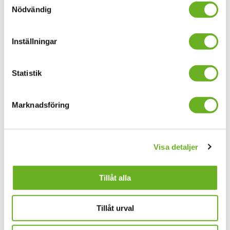
Subscribe to our
Nödvändig
Research news
Inställningar
Statistik
Your email address
Marknadsföring
I accept
general terms and conditions
Subscribe here
Visa detaljer
Find people
Tillåt alla
Careers
Tillåt urval
Alumni
Press