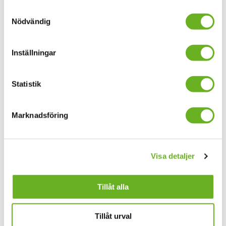
Samtyckesval
Nödvändig
Subscribe to our
Research news
Inställningar
Statistik
Your email address
Marknadsföring
I accept
general terms and conditions
Visa detaljer
Subscribe here
Tillåt alla
Find people
Careers
Tillåt urval