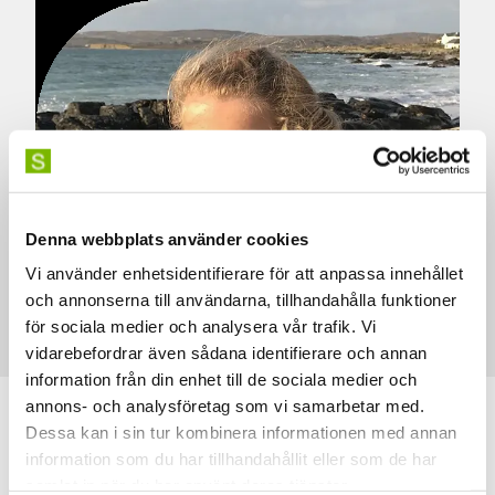
Denna webbplats använder cookies
Vi använder enhetsidentifierare för att anpassa innehållet
och annonserna till användarna, tillhandahålla funktioner
för sociala medier och analysera vår trafik. Vi
Photo: private
vidarebefordrar även sådana identifierare och annan
information från din enhet till de sociala medier och
annons- och analysföretag som vi samarbetar med.
Dessa kan i sin tur kombinera informationen med annan
information som du har tillhandahållit eller som de har
samlat in när du har använt deras tjänster.